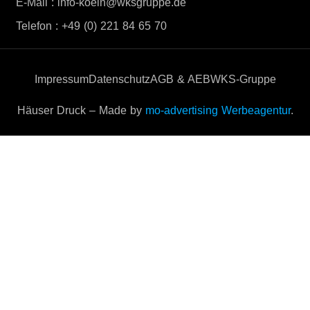
E-Mail : info-koeln@wksgruppe.de
Telefon : +49 (0) 221 84 65 70
Impressum
Datenschutz
AGB & AEB
WKS-Gruppe
Häuser Druck – Made by
mo-advertising Werbeagentur
.